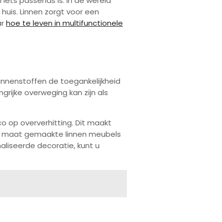
l iets passends is. In de wereld
 huis. Linnen zorgt voor een
ar
hoe te leven in multifunctionele
linnenstoffen de toegankelijkheid
grijke overweging kan zijn als
o op oververhitting. Dit maakt
 op maat gemaakte linnen meubels
liseerde decoratie, kunt u