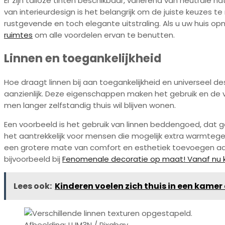
Er zijn talloze tinten beschikbaar, variërend van neutrale na
van interieurdesign is het belangrijk om de juiste keuzes te
rustgevende en toch elegante uitstraling. Als u uw huis opnie
ruimtes
om alle voordelen ervan te benutten.
Linnen en toegankelijkheid
Hoe draagt linnen bij aan toegankelijkheid en universeel de
aanzienlijk. Deze eigenschappen maken het gebruik en de ve
men langer zelfstandig thuis wil blijven wonen.
Een voorbeeld is het gebruik van linnen beddengoed, dat ge
het aantrekkelijk voor mensen die mogelijk extra warmte
een grotere mate van comfort en esthetiek toevoegen aan 
bijvoorbeeld bij
Fenomenale decoratie op maat! Vanaf nu ku
Lees ook:
Kinderen voelen zich thuis in een kamer
Afbeelding: LUM3N / Pixabay