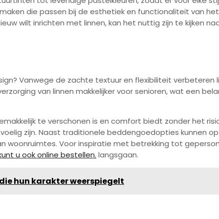
tuurtinten tot levendige pastelkleuren, zodat er voor elke stij
 maken die passen bij de esthetiek en functionaliteit van het
uw wilt inrichten met linnen, kan het nuttig zijn te kijken na
sign? Vanwege de zachte textuur en flexibiliteit verbeteren 
rzorging van linnen makkelijker voor senioren, wat een belan
makkelijk te verschonen is en comfort biedt zonder het risic
gevoelig zijn. Naast traditionele beddengoedopties kunnen
woonruimtes. Voor inspiratie met betrekking tot gepersona
nt u ook online bestellen.
langsgaan.
 die hun karakter weerspiegelt