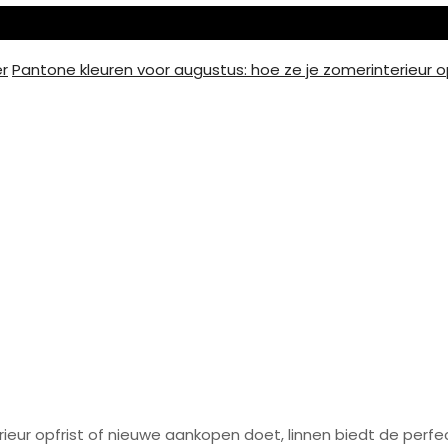
er
Pantone kleuren voor augustus: hoe ze je zomerinterieur o
in de lente: texturen e
en
terieur opfrist of nieuwe aankopen doet, linnen biedt de perfect