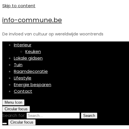
Skip to content
info-commune.be
De invloed van cultuur op wereldwijde woontrends
Interieur
Keuken
Lokale gidsen
Tuin
Raamdecoratie
Lifestyle
Energie besparen
Contact
Menu Icon
Circular focus
Search for:
Search
Circular focus