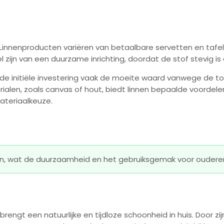
 Linnenproducten variëren van betaalbare servetten en tafe
ijn van een duurzame inrichting, doordat de stof stevig is
is de initiële investering vaak de moeite waard vanwege de
rialen, zoals canvas of hout, biedt linnen bepaalde voordel
ateriaalkeuze.
toen, wat de duurzaamheid en het gebruiksgemak voor ouder
engt een natuurlijke en tijdloze schoonheid in huis. Door zijn