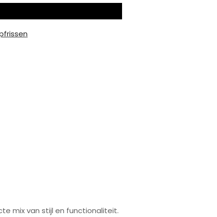
pfrissen
n tinten
e mix van stijl en functionaliteit.