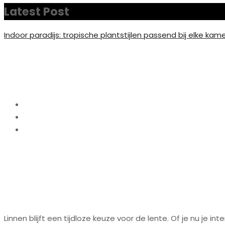
Latest Post
Indoor paradijs: tropische plantstijlen passend bij elke kam
De charme van linnen 
Home
Interieur
De charme van linnen in de lente: texturen en tint
Linnen blijft een tijdloze keuze voor de lente. Of je nu je in