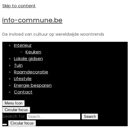
Skip to content
info-commune.be
De invloed van cultuur op wereldwijde woontrends
Interieur
Keuken
Lokale gidsen
Tuin
Raamdecoratie
Lifestyle
Energie besparen
Contact
Menu Icon
Circular focus
Search for:
Search
Circular focus