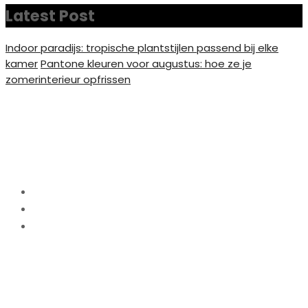
Latest Post
Indoor paradijs: tropische plantstijlen passend bij elke
kamer
Pantone kleuren voor augustus: hoe ze je
zomerinterieur opfrissen
Fotocollage op glas – Het
effect van het materiaal
Home
Interieur
Fotocollage op glas – Het effect van het
materiaal