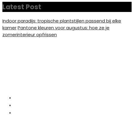
Latest Post
Indoor paradijs: tropische plantstijlen passend bij elke
kamer
Pantone kleuren voor augustus: hoe ze je
zomerinterieur opfrissen
Hoe multifunctionele
accessoires stijlvol en
praktisch kunnen zijn
Home
Interieur
Hoe multifunctionele accessoires stijlvol en
praktisch kunnen zijn