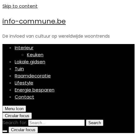
Skip to content
info-commune.be
De invloed van cultuur op wereldwijde woontrends
Interieur
Keuken
Lokale gidsen
Tuin
Raamdecoratie
Lifestyle
Energie besparen
Contact
Menu Icon
Circular focus
Search for:
Search
Circular focus