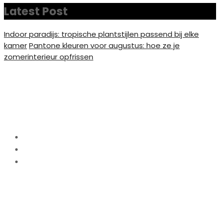
Latest Post
Indoor paradijs: tropische plantstijlen passend bij elke
kamer
Pantone kleuren voor augustus: hoe ze je
zomerinterieur opfrissen
Nordic hygge: creëer een
knus thuis de lente
Home
Interieur
Nordic hygge: creëer een knus thuis de lente