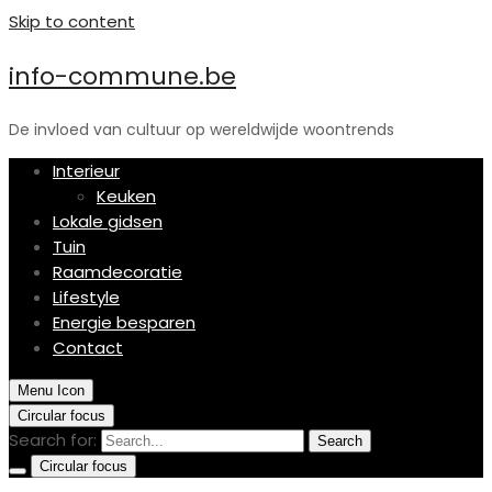
Skip to content
info-commune.be
De invloed van cultuur op wereldwijde woontrends
Interieur
Keuken
Lokale gidsen
Tuin
Raamdecoratie
Lifestyle
Energie besparen
Contact
Menu Icon
Circular focus
Search for:
Search
Circular focus