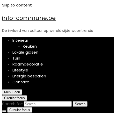
Skip to content
info-commune.be
De invloed van cultuur op wereldwijde woontrends
Interieur
Keuken
Lokale gidsen
Tuin
Raamdecoratie
Lifestyle
Energie besparen
Contact
Menu Icon
Circular focus
Search for:
Search
Circular focus