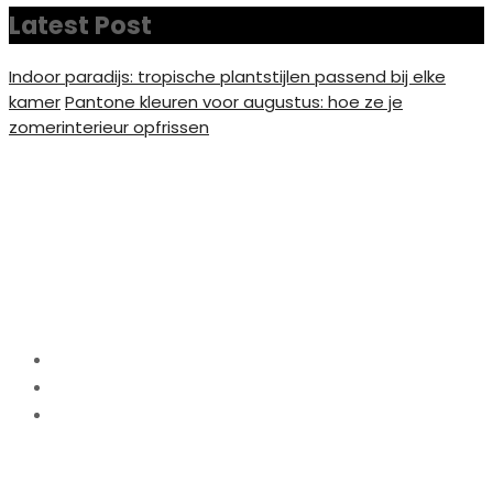
Latest Post
Indoor paradijs: tropische plantstijlen passend bij elke
kamer
Pantone kleuren voor augustus: hoe ze je
zomerinterieur opfrissen
Voorjaarsschoonmaak in
een stijlvol licht:
krijtbordmuur tips
Home
Keuken
Voorjaarsschoonmaak in een stijlvol licht:
krijtbordmuur tips