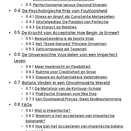
Perfectionisme versus Gezond Streven
De Psychologische Prijs van Foutloosheid
Stress en Angst als Constante Metgezellen
Uitstelgedrag: De Paradox van Perfectie
De Impact op Relaties
De Kracht van Acceptatie: Hoe Begin Je Ermee?
Bewustwording is de Eerste Stap
Het “Goed Genoeg” Principe Omarmen
Zelfcompassie als Tegengif
De Onverwachte Voordelen van een Imperfect
Leven
Meer Veerkracht en Flexibiliteit
Ruimte voor Creativiteit en Groei
Diepere en Authentiekere Verbindingen
Balans Vinden in een Onvolmaakte Wereld
De Metafoor van de Kintsugi-Schaal
Praktische Stappen voor Elke Dag
Een Doorlopend Proces, Geen Eindbestemming
FAQs
Wat is imperfectie?
Waarom is het accepteren van imperfectie
belangrijk?
Hoe kan het accepteren van imperfectie balans