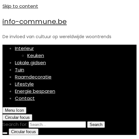
Skip to content
info-commune.be
De invloed van cultuur op wereldwijde woontrends
Interieur
Keuken
Lokale gidsen
Tuin
Raamdecoratie
Lifestyle
Energie besparen
Contact
Menu Icon
Circular focus
Search for:
Search
Circular focus