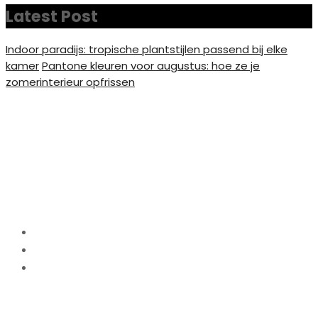
Latest Post
Indoor paradijs: tropische plantstijlen passend bij elke
kamer
Pantone kleuren voor augustus: hoe ze je
zomerinterieur opfrissen
Waarom het accepteren
van imperfectie balans
kan brengen
Home
Lifestyle
Waarom het accepteren van imperfectie balans
kan brengen