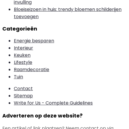
invulling
Bloeiseizoen in huis: trendy bloemen schilderijen
toevoegen
Categorieën
Energie besparen
Interieur
Keuken
Lifestyle
Raamdecoratie
Tuin
Contact
Sitemap
Write for Us - Complete Guidelines
Adverteren op deze website?
Een artikel of link plaatsen? Neem contact op via