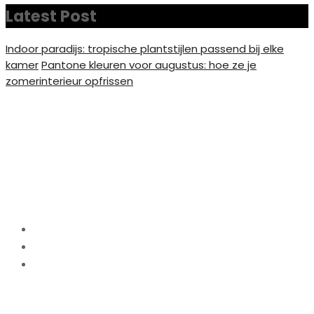
Latest Post
Indoor paradijs: tropische plantstijlen passend bij elke
kamer
Pantone kleuren voor augustus: hoe ze je
zomerinterieur opfrissen
Tuinposter op maat: de
perfecte oplossing voor
jouw tuin
Home
Tuin
Tuinposter op maat: de perfecte oplossing voor
jouw tuin