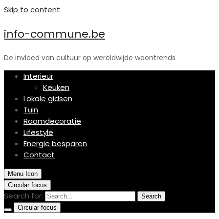
Skip to content
info-commune.be
De invloed van cultuur op wereldwijde woontrends
Interieur
Keuken
Lokale gidsen
Tuin
Raamdecoratie
Lifestyle
Energie besparen
Contact
Menu Icon
Circular focus
Search for:
Search
Circular focus