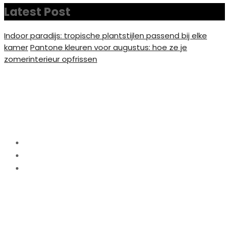
Latest Post
Indoor paradijs: tropische plantstijlen passend bij elke
kamer
Pantone kleuren voor augustus: hoe ze je
zomerinterieur opfrissen
Een gepersonaliseerd
fotocanvas bestellen
Home
Interieur
Een gepersonaliseerd fotocanvas bestellen