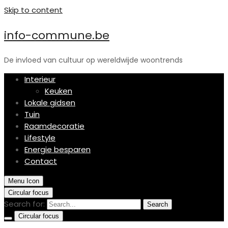
Skip to content
info-commune.be
De invloed van cultuur op wereldwijde woontrends
Interieur
Keuken
Lokale gidsen
Tuin
Raamdecoratie
Lifestyle
Energie besparen
Contact
Menu Icon
Circular focus
Search for:
Search
Circular focus