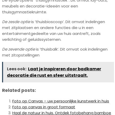
De vijfde optie
is “thuisgymnastiek”. Dit omvat lay-outs,
meubels en decoratie-ideeën voor een
thuisgymnastiekruimte.
De zesde optie
is ’thuisbioscoop’. Dit omvat indelingen
met zitplaatsen en andere functies die u in een
entertainmentgedeelte van uw huis aantreft, zoals
verlichting of geluidssystemen.
De zevende optie
is ’thuisbalk’. Dit omvat ook indelingen
met zitopstellingen
Lees ook:
Laat je inspireren door badkamer
decoratie die rust en sfeer uitstraalt.
Related posts:
Foto op Canvas – uw persoonlijke kunstwerk in huis
Foto op canvas in groot formaat
Haal de natuur in huis. Ontdek fotobehang bamboe