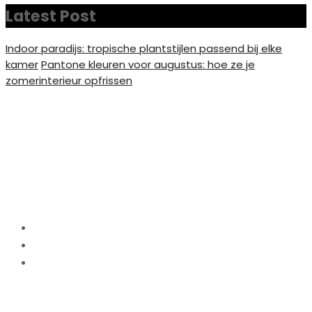
Latest Post
Indoor paradijs: tropische plantstijlen passend bij elke
kamer
Pantone kleuren voor augustus: hoe ze je
zomerinterieur opfrissen
Voeg een vleugje
elegantie toe aan je huis
met wanddecoraties
Home
Interieur
Voeg een vleugje elegantie toe aan je huis met
wanddecoraties