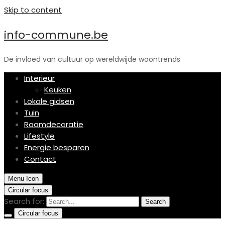
Skip to content
info-commune.be
De invloed van cultuur op wereldwijde woontrends
Interieur
Keuken
Lokale gidsen
Tuin
Raamdecoratie
Lifestyle
Energie besparen
Contact
Menu Icon
Circular focus
Search for:
Search
Circular focus