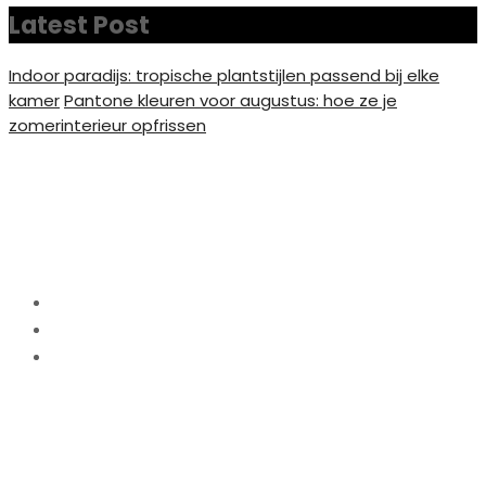
Latest Post
Indoor paradijs: tropische plantstijlen passend bij elke
kamer
Pantone kleuren voor augustus: hoe ze je
zomerinterieur opfrissen
Foto op aluminium van
topkwaliteit
Home
Interieur
Foto op aluminium van topkwaliteit