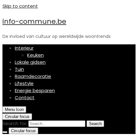
Skip to content
info-commune.be
De invloed van cultuur op wereldwijde woontrends
Interieur
Keuken
Lokale gidsen
Tuin
Raamdecoratie
Lifestyle
Energie besparen
Contact
Menu Icon
Circular focus
Search for:
Search
Circular focus