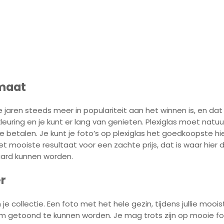
maat
 jaren steeds meer in populariteit aan het winnen is, en dat i
uring en je kunt er lang van genieten. Plexiglas moet natuur
e betalen. Je kunt je foto’s op plexiglas het goedkoopste hie
et mooiste resultaat voor een zachte prijs, dat is waar hier 
ard kunnen worden.
r
 je collectie. Een foto met het hele gezin, tijdens jullie moo
m getoond te kunnen worden. Je mag trots zijn op mooie fot