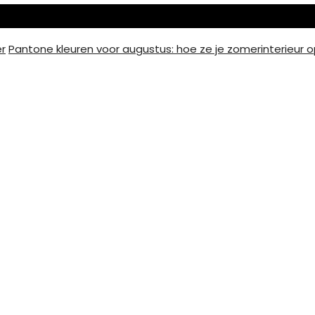
er
Pantone kleuren voor augustus: hoe ze je zomerinterieur o
Eenvoudig en goedkoop 
len