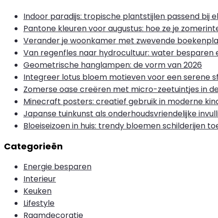
Indoor paradijs: tropische plantstijlen passend bij 
Pantone kleuren voor augustus: hoe ze je zomerinte
Verander je woonkamer met zwevende boekenplan
Van regenfles naar hydrocultuur: water besparen
Geometrische hanglampen: de vorm van 2026
Integreer lotus bloem motieven voor een serene s
Zomerse oase creëren met micro-zeetuintjes in de
Minecraft posters: creatief gebruik in moderne k
Japanse tuinkunst als onderhoudsvriendelijke invull
Bloeiseizoen in huis: trendy bloemen schilderijen 
Categorieën
Energie besparen
Interieur
Keuken
Lifestyle
Raamdecoratie