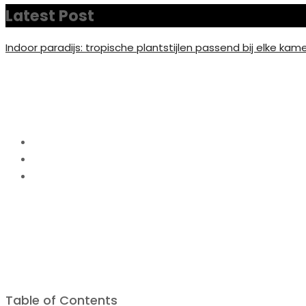
Latest Post
Indoor paradijs: tropische plantstijlen passend bij elke kam
Foto op plexiglas – 
Home
Interieur
Foto op plexiglas – Eenvoudig en goedkoop bestel
Table of Contents