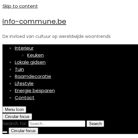
Skip to content
info-commune.be
De invloed van cultuur op wereldwijde woontrends
Interieur
Keuken
Lokale gidsen
Tuin
Raamdecoratie
Lifestyle
Energie besparen
Contact
Menu Icon
Circular focus
Search for:
Search
Circular focus