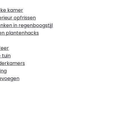
elke kamer
rieur opfrissen
ken in regenboogstijl
 en plantenhacks
feer
 tuin
inderkamers
ing
toevoegen