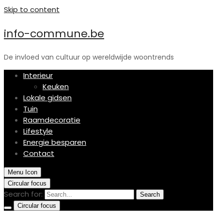
Skip to content
info-commune.be
De invloed van cultuur op wereldwijde woontrends
Interieur
Keuken
Lokale gidsen
Tuin
Raamdecoratie
Lifestyle
Energie besparen
Contact
Menu Icon
Circular focus
Search for:
Search
Circular focus