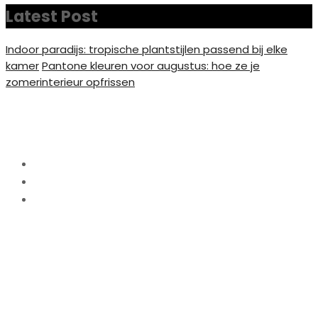
Latest Post
Indoor paradijs: tropische plantstijlen passend bij elke
kamer
Pantone kleuren voor augustus: hoe ze je
zomerinterieur opfrissen
Foto op Plexiglas Pier
Home
Interieur
Foto op Plexiglas Pier