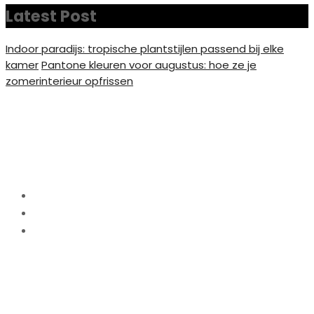
Latest Post
Indoor paradijs: tropische plantstijlen passend bij elke
kamer
Pantone kleuren voor augustus: hoe ze je
zomerinterieur opfrissen
Verlichting ideeën die elke
kamer tot leven brengen
Home
Interieur
Verlichting ideeën die elke kamer tot leven
brengen