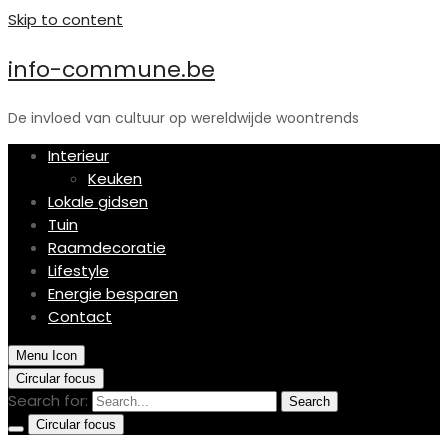
Skip to content
info-commune.be
De invloed van cultuur op wereldwijde woontrends
Interieur
Keuken
Lokale gidsen
Tuin
Raamdecoratie
Lifestyle
Energie besparen
Contact
Menu Icon
Circular focus
Search for:
Search
Circular focus