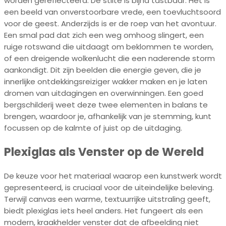
worden gereflecteerd. De stilte is bijna tastbaar. Het is
een beeld van onverstoorbare vrede, een toevluchtsoord
voor de geest. Anderzijds is er de roep van het avontuur.
Een smal pad dat zich een weg omhoog slingert, een
ruige rotswand die uitdaagt om beklommen te worden,
of een dreigende wolkenlucht die een naderende storm
aankondigt. Dit zijn beelden die energie geven, die je
innerlijke ontdekkingsreiziger wakker maken en je laten
dromen van uitdagingen en overwinningen. Een goed
bergschilderij weet deze twee elementen in balans te
brengen, waardoor je, afhankelijk van je stemming, kunt
focussen op de kalmte of juist op de uitdaging.
Plexiglas als Venster op de Wereld
De keuze voor het materiaal waarop een kunstwerk wordt
gepresenteerd, is cruciaal voor de uiteindelijke beleving.
Terwijl canvas een warme, textuurrijke uitstraling geeft,
biedt plexiglas iets heel anders. Het fungeert als een
modern, kraakhelder venster dat de afbeelding niet