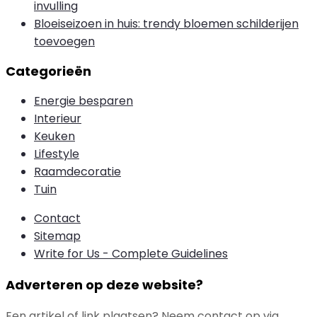
invulling
Bloeiseizoen in huis: trendy bloemen schilderijen
toevoegen
Categorieën
Energie besparen
Interieur
Keuken
Lifestyle
Raamdecoratie
Tuin
Contact
Sitemap
Write for Us - Complete Guidelines
Adverteren op deze website?
Een artikel of link plaatsen? Neem contact op via