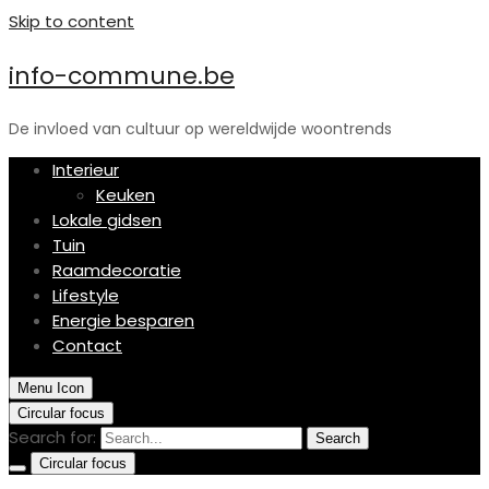
Skip to content
info-commune.be
De invloed van cultuur op wereldwijde woontrends
Interieur
Keuken
Lokale gidsen
Tuin
Raamdecoratie
Lifestyle
Energie besparen
Contact
Menu Icon
Circular focus
Search for:
Search
Circular focus