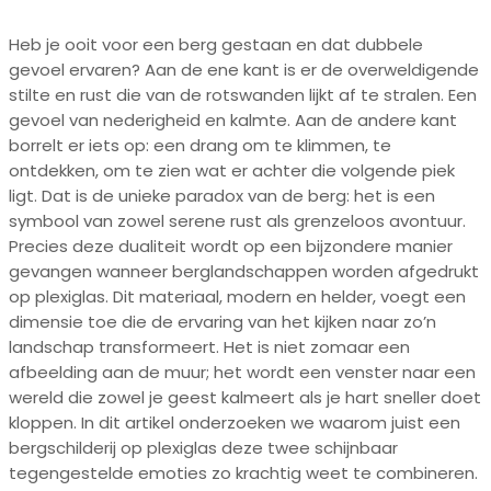
rust en avontuur tegelijk
Heb je ooit voor een berg gestaan en dat dubbele
gevoel ervaren? Aan de ene kant is er de overweldigende
stilte en rust die van de rotswanden lijkt af te stralen. Een
gevoel van nederigheid en kalmte. Aan de andere kant
borrelt er iets op: een drang om te klimmen, te
ontdekken, om te zien wat er achter die volgende piek
ligt. Dat is de unieke paradox van de berg: het is een
symbool van zowel serene rust als grenzeloos avontuur.
Precies deze dualiteit wordt op een bijzondere manier
gevangen wanneer berglandschappen worden afgedrukt
op plexiglas. Dit materiaal, modern en helder, voegt een
dimensie toe die de ervaring van het kijken naar zo’n
landschap transformeert. Het is niet zomaar een
afbeelding aan de muur; het wordt een venster naar een
wereld die zowel je geest kalmeert als je hart sneller doet
kloppen. In dit artikel onderzoeken we waarom juist een
bergschilderij op plexiglas deze twee schijnbaar
tegengestelde emoties zo krachtig weet te combineren.