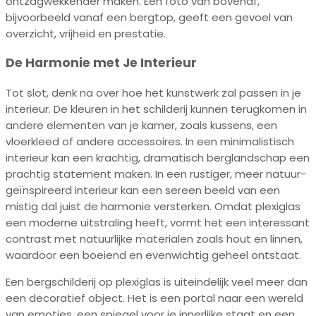
ontzagwekkender maken. Een foto van bovenaf,
bijvoorbeeld vanaf een bergtop, geeft een gevoel van
overzicht, vrijheid en prestatie.
De Harmonie met Je Interieur
Tot slot, denk na over hoe het kunstwerk zal passen in je
interieur. De kleuren in het schilderij kunnen terugkomen in
andere elementen van je kamer, zoals kussens, een
vloerkleed of andere accessoires. In een minimalistisch
interieur kan een krachtig, dramatisch berglandschap een
prachtig statement maken. In een rustiger, meer natuur-
geïnspireerd interieur kan een sereen beeld van een
mistig dal juist de harmonie versterken. Omdat plexiglas
een moderne uitstraling heeft, vormt het een interessant
contrast met natuurlijke materialen zoals hout en linnen,
waardoor een boeiend en evenwichtig geheel ontstaat.
Een bergschilderij op plexiglas is uiteindelijk veel meer dan
een decoratief object. Het is een portal naar een wereld
van emoties, een spiegel voor je innerlijke staat en een