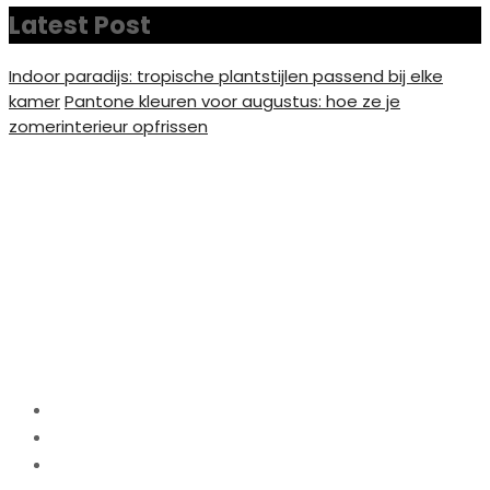
Latest Post
Indoor paradijs: tropische plantstijlen passend bij elke
kamer
Pantone kleuren voor augustus: hoe ze je
zomerinterieur opfrissen
Waarom plexiglas
bergschilderijen
inspireren tot rust en
avontuur tegelijk
Home
Interieur
Waarom plexiglas bergschilderijen inspireren tot